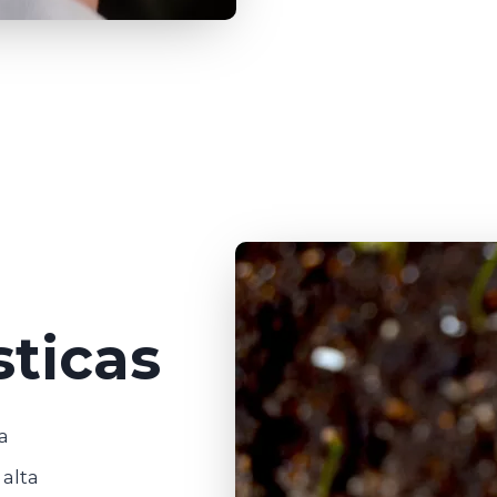
sticas
a
 alta