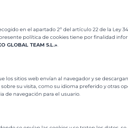
ido en el apartado 2º del artículo 22 de la Ley 34/2
presente política de cookies tiene por finalidad info
XO GLOBAL TEAM S.L.»
.
 los sitios web envían al navegador y se descargan
bre su visita, como su idioma preferido y otras opci
ia de navegación para el usuario.
nde se envían las cookies y se traten los datos, se 