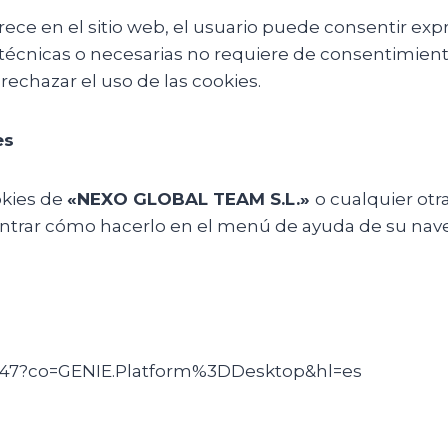
ece en el sitio web, el usuario puede consentir ex
écnicas o necesarias no requiere de consentimiento.
rechazar el uso de las cookies.
es
okies de
«NEXO GLOBAL TEAM S.L.»
o cualquier otr
contrar cómo hacerlo en el menú de ayuda de su na
647?co=GENIE.Platform%3DDesktop&hl=es