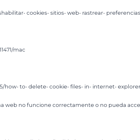
shabilitar- cookies- sitios- web- rastrear- preferencia
i11471/mac
how- to- delete- cookie- files- in- internet- explore
ágina web no funcione correctamente o no pueda acc