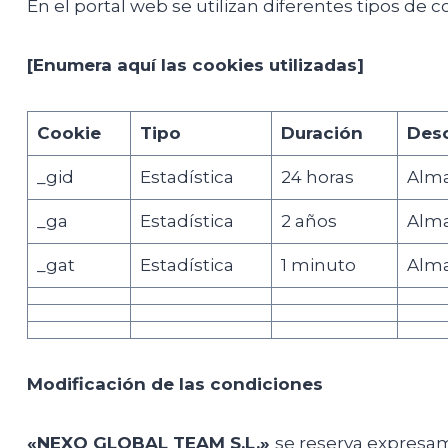
En el portal web se utilizan diferentes tipos de 
[Enumera aquí las cookies utilizadas]
Cookie
Tipo
Duración
Desc
_gid
Estadística
24 horas
Alma
_ga
Estadística
2 años
Alma
_gat
Estadística
1 minuto
Alma
Modificación de las condiciones
«NEXO GLOBAL TEAM S.L.»
se reserva expresam